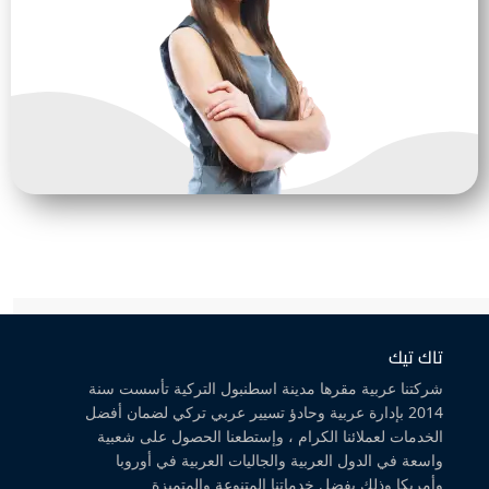
تاك تيك
شركتنا عربية مقرها مدينة اسطنبول التركية تأسست سنة
2014 بإدارة عربية وحادؤ تسيير عربي تركي لضمان أفضل
الخدمات لعملائنا الكرام ، وإستطعنا الحصول على شعبية
واسعة في الدول العربية والجاليات العربية في أوروبا
وأمريكا وذلك بفضل خدماتنا المتنوعة والمتميزة