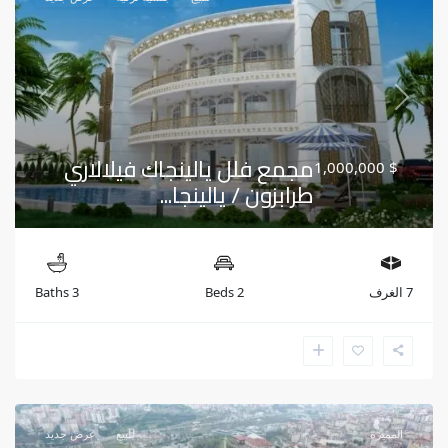
Previous
Next
مجمع فلل يالينجاك فيلالاري
$ 1,000,000
طرابزون / يالينجا...
7 الغرف
2 Beds
3 Baths
المميزة
للبيع
عرض جديد