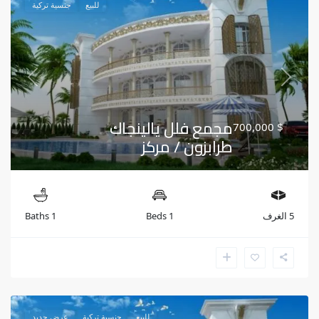
للبيع
جنسية تركية
Previous
Next
مجمع فلل يالينجاك
$ 700,000
طرابزون / مركز
5 الغرف
1 Beds
1 Baths
للبيع
جنسية تركية
عرض جديد