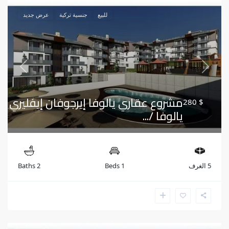
للبيع
جنسية تركية
عرض جديد
Previous
Next
مشروع عقاري يالوفا إيرجوفان إيفليري
$ 280
يالوفا /...
5 الغرف
1 Beds
2 Baths