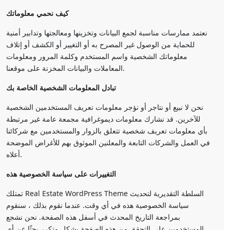
كيف نحمي معلوماتك
نعتمد ممارسات مناسبة لجمع البيانات وتخزينها ومعالجتها وتدابير أمنية
للحماية من الوصول غير المصرح به أو التغيير أو الكشف أو إتلاف
معلوماتك الشخصية واسم المستخدم وكلمة المرور ومعلومات
المعاملات والبيانات المخزنة على موقعنا.
تبادل المعلومات الشخصية الخاصة بك
نحن لا نبيع أو نتاجر أو نؤجر معلومات تعريف المستخدمين الشخصية
للآخرين. قد نشارك معلومات ديموغرافية مجمعة عامة غير مرتبطة
بأي معلومات تعريف شخصية تتعلق بالزوار والمستخدمين مع شركائنا
في العمل والشركات التابعة والمعلنين الموثوق بهم للأغراض الموضحة
أعلاه.
التغييرات على سياسة الخصوصية هذه
تمتلك Real Estate WordPress Theme السلطة التقديرية لتحديث
سياسة الخصوصية هذه في أي وقت. عندما نقوم بذلك ، سنقوم
بمراجعة التاريخ المحدث في أسفل هذه الصفحة. نحن نشجع
المستخدمين على التحقق من هذه الصفحة بشكل متكرر بحثًا عن أي