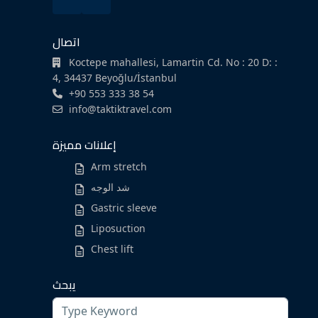
اتصال
Koctepe mahallesi, Lamartin Cd. No : 20 D: :
4, 34437 Beyoğlu/İstanbul
+90 553 333 38 54
info@taktiktravel.com
إعلانات مميزة
Arm stretch
شد الوجه
Gastric sleeve
Liposuction
Chest lift
يبحث
Search
for: