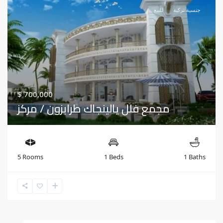
جنسية تركية
للبيع
Previous
Next
$ 700,000
مجمع فلل يالينجاك طرابزون / مركز
5 Rooms
1 Beds
1 Baths