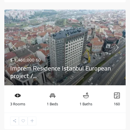
Featured
للبيع
عرض جديد
Previous
Next
$ 1,460,000
60
Imprem Residence Istanbul European
project /...
3 Rooms
1 Beds
1 Baths
160