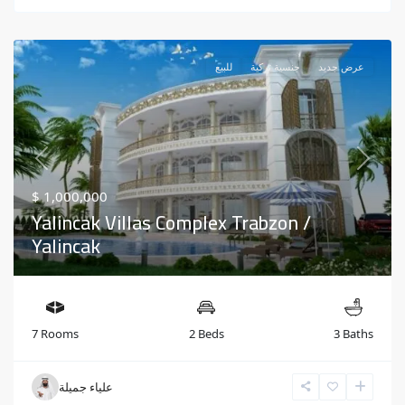
عرض جديد
جنسية تركية
للبيع
Previous
Next
$ 1,000,000
Yalincak Villas Complex Trabzon /
Yalincak
7 Rooms
2 Beds
3 Baths
علياء جميلة