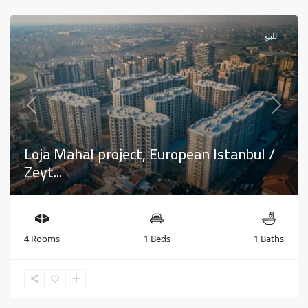
للبيع
Previous
Next
Loja Mahal project, European Istanbul /
Zeyt...
4 Rooms
1 Beds
1 Baths