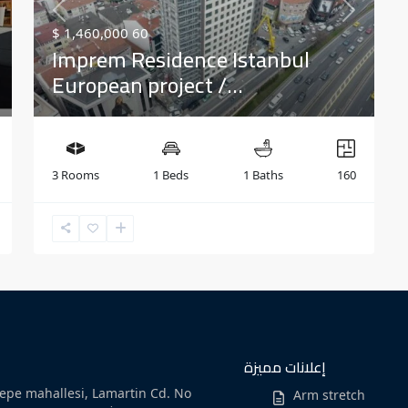
xt
Previous
Next
$ 1,460,000
60
Imprem Residence Istanbul
European project /...
3 Rooms
1 Beds
1 Baths
160
إعلانات مميزة
epe mahallesi, Lamartin Cd. No
Arm stretch