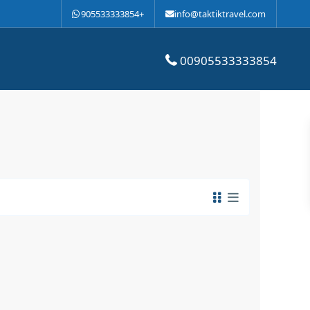
905533333854+
info@taktiktravel.com
00905533333854